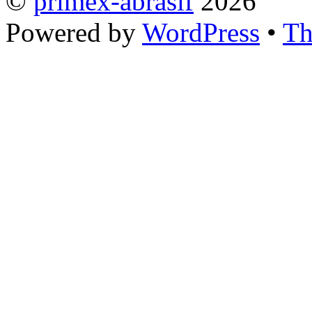
©
primex-abrasif
2026
Powered by
WordPress
•
Th
Close this mo
L’équipe de PRIMEX se tient à votre disposition pour é
pour toute demande de renseignements ou de devis.
Civilité *
Prénom *
Nom *
Société *