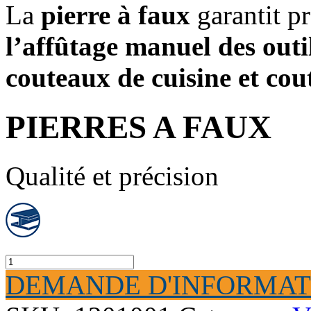
La
pierre à faux
garantit pr
l’affûtage manuel des outil
couteaux de cuisine et cou
PIERRES A FAUX
Qualité et précision
PIERRES
A
DEMANDE D'INFORMAT
FAUX
quantity